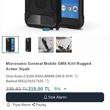
Microsonic General Mobile GM8 Kılıf Rugged
Armor Siyah
Ürün Kodu:
CS160-RGD-ARMR-GM-8-SYH
Barkod:
6652231017155
335,83
TL
318,00
TL
5
%
Stok Alarmı
Fiyat Alarmı
Paylaş