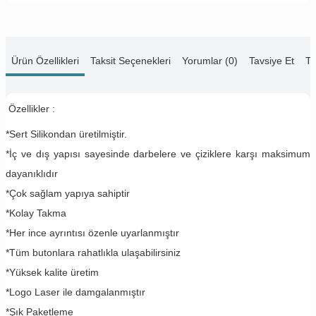
Ürün Özellikleri
Taksit Seçenekleri
Yorumlar (0)
Tavsiye Et
Te
Özellikler :
*Sert Silikondan üretilmiştir.
*İç ve dış yapısı sayesinde darbelere ve çiziklere karşı maksimum
dayanıklıdır
*Çok sağlam yapıya sahiptir
*Kolay Takma
*Her ince ayrıntısı özenle uyarlanmıştır
*Tüm butonlara rahatlıkla ulaşabilirsiniz
*Yüksek kalite üretim
*Logo Laser ile damgalanmıştır
*Şık Paketleme