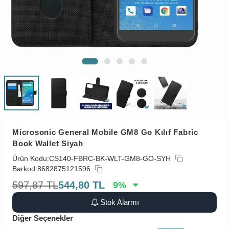
Microsonic General Mobile GM8 Go Kılıf Fabric
Book Wallet Siyah
Ürün Kodu:
CS140-FBRC-BK-WLT-GM8-GO-SYH
Barkod:
8682875121596
597,87
TL
544,80
TL
9
%
Stok Alarmı
Diğer Seçenekler