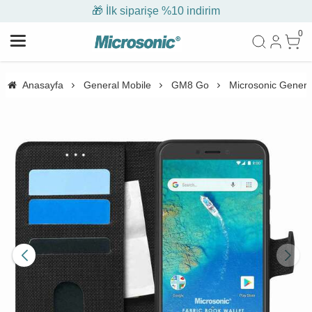
🎁 İlk siparişe %10 indirim
0
Anasayfa
General Mobile
GM8 Go
Microsonic General