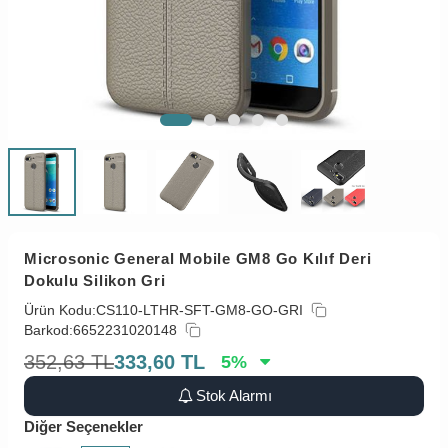
Microsonic General Mobile GM8 Go Kılıf Deri
Dokulu Silikon Gri
Ürün Kodu:
CS110-LTHR-SFT-GM8-GO-GRI
Barkod:
6652231020148
352,63
TL
333,60
TL
5
%
Stok Alarmı
Diğer Seçenekler