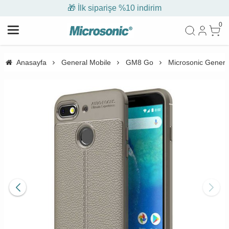
🎁 İlk siparişe %10 indirim
0
Anasayfa
General Mobile
GM8 Go
Microsonic General