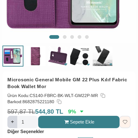
Microsonic General Mobile GM 22 Plus Kılıf Fabric
Book Wallet Mor
Ürün Kodu:
CS140-FBRC-BK-WLT-GM22P-MR
Barkod:
8682875221180
597,87
TL
544,80
TL
9
%
Sepete Ekle
Diğer Seçenekler