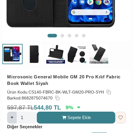
Microsonic General Mobile GM 20 Pro Kılıf Fabric
Book Wallet Siyah
Ürün Kodu:
CS140-FBRC-BK-WLT-GM20-PRO-SYH
Barkod:
8682875074670
597,87
TL
544,80
TL
9
%
Sepete Ekle
Diğer Seçenekler