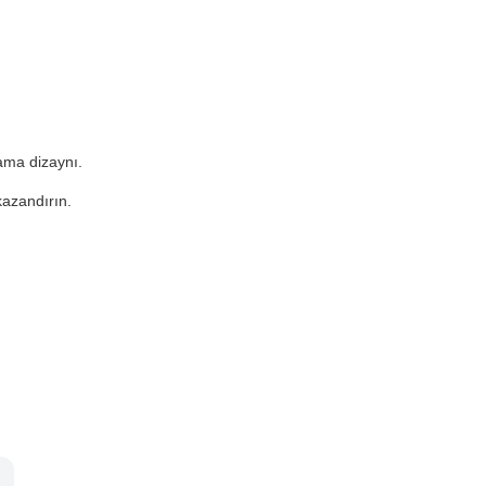
ama dizaynı.
kazandırın.