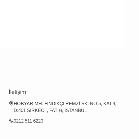
İletişim
HOBYAR MH. FINDIKÇI REMZİ SK. NO:5, KAT:4,
D:401 SİRKECİ , FATİH, İSTANBUL
0212 511 6220