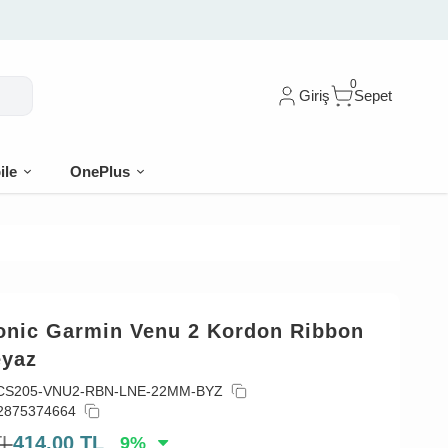
lk siparişe %10 indirim
0
Giriş
Sepet
ile
OnePlus
onic Garmin Venu 2 Kordon Ribbon
eyaz
CS205-VNU2-RBN-LNE-22MM-BYZ
2875374664
TL
414,00
TL
9
%