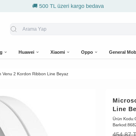
🎁 İ
g
Huawei
Xiaomi
Oppo
General Mob
n Venu 2 Kordon Ribbon Line Beyaz
Micros
Line B
Ürün Kodu:
Barkod:
868
454,87