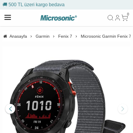
bedava
🎁 İlk siparişe %10 indi
0
Anasayfa
Garmin
Fenix 7
Microsonic Garmin Fenix 7 