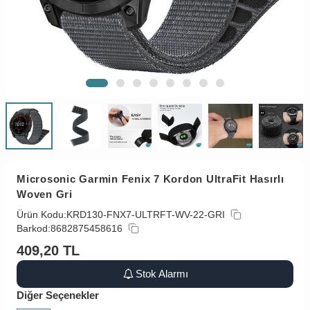
Microsonic Garmin Fenix 7 Kordon UltraFit Hasırlı
Woven Gri
Ürün Kodu:
KRD130-FNX7-ULTRFT-WV-22-GRI
Barkod:
8682875458616
409,20
TL
Stok Alarmı
Diğer Seçenekler