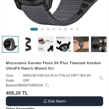
Microsonic Garmin Fenix 5X Plus Titanium Kordon
UltraFit Hasırlı Woven Gri
Ürün
KRD130-FNX-5X-PLS-TTN-ULTRFT-WV-26-
Kodu:
GRI
Barkod:
8682875458104
409,20
TL
Stok Alarmı
Diğer Seçenekler