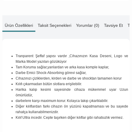
Ürün Özellikleri
Taksit Seçenekleri
Yorumlar (0)
Tavsiye Et
Te
Tranparent Şeffaf yapısı vardır ,Cihazınızın Kasa Deseni, Logo ve
Marka Model yazıları gözüküyor
Tam Koruma sağlar,yanlardan ve arka kasa komple kaplar,
Darbe Emici Shock-Absorbing görevi sağlar,
Cihazınızı çiziklerden, kirden ve darbe ve shocktan tamamen korur
Kılıfı çıkarmadan bütün slotlara erişilebilir.
Harika kalıp kesimi sayesinde cihaza mükemmel uyar Uzun
ömürlüdür,
darbelere karşı maximum korur. Kolayca takıp çıkartılabilir.
Diğer kılıflardan farkı cihazın ön yüzünü kapatmaması ve bu sayede
rahatça kullanabilmenizdir.
Kılıf Ultra incedir. Cepte taşırken diğer kılıflar gibi rahatsızlık vermez.