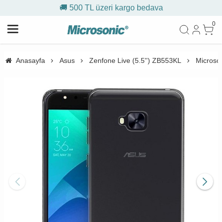
🚚 500 TL üzeri kargo bedava
0
Anasayfa
Asus
Zenfone Live (5.5'') ZB553KL
Microson