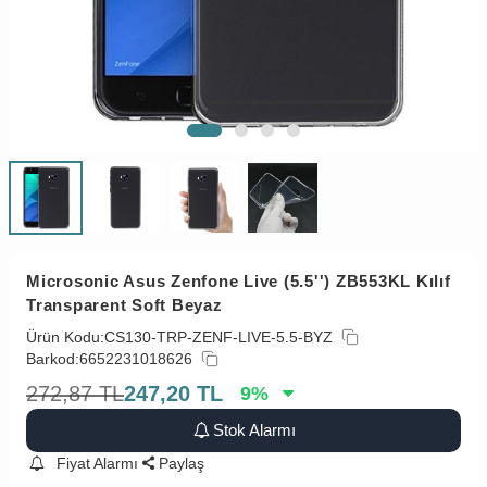
Microsonic Asus Zenfone Live (5.5'') ZB553KL Kılıf
Transparent Soft Beyaz
Ürün Kodu:
CS130-TRP-ZENF-LIVE-5.5-BYZ
Barkod:
6652231018626
272,87
TL
247,20
TL
9
%
Stok Alarmı
Fiyat Alarmı
Paylaş