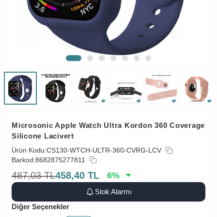
Microsonic Apple Watch Ultra Kordon 360 Coverage
Silicone Lacivert
Ürün Kodu:
CS130-WTCH-ULTR-360-CVRG-LCV
Barkod:
8682875277811
487,03
TL
458,40
TL
6
%
Stok Alarmı
Diğer Seçenekler