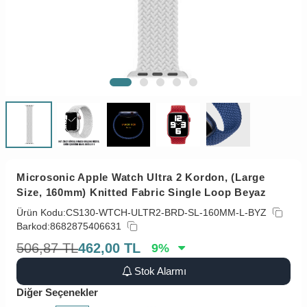
Microsonic Apple Watch Ultra 2 Kordon, (Large
Size, 160mm) Knitted Fabric Single Loop Beyaz
Ürün Kodu:
CS130-WTCH-ULTR2-BRD-SL-160MM-L-BYZ
Barkod:
8682875406631
506,87
TL
462,00
TL
9
%
Stok Alarmı
Diğer Seçenekler