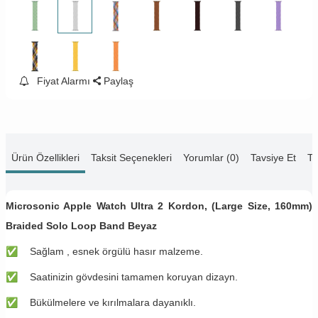
Fiyat Alarmı
Paylaş
Ürün Özellikleri
Taksit Seçenekleri
Yorumlar (0)
Tavsiye Et
Te
Microsonic Apple Watch Ultra 2 Kordon, (Large Size, 160mm)
Braided Solo Loop Band Beyaz
✅
​Sağlam , esnek örgülü hasır malzeme.
✅
​Saatinizin gövdesini tamamen koruyan dizayn.
✅
​Bükülmelere ve kırılmalara dayanıklı.