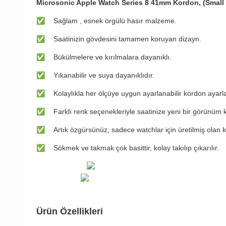
Microsonic Apple Watch Series 8 41mm Kordon, (Small
✅
​Sağlam , esnek örgülü hasır malzeme.
✅
​Saatinizin gövdesini tamamen koruyan dizayn.
✅
​Bükülmelere ve kırılmalara dayanıklı.
✅
​Yıkanabilir ve suya dayanıklıdır.
✅
​Kolaylıkla her ölçüye uygun ayarlanabilir kordon ayar
✅
​Farklı renk seçenekleriyle saatinize yeni bir görünüm 
✅
​Artık özgürsünüz, sadece watchlar için üretilmiş olan 
✅
​Sökmek ve takmak çok basittir, kolay takılıp çıkarılır.
Ürün Özellikleri