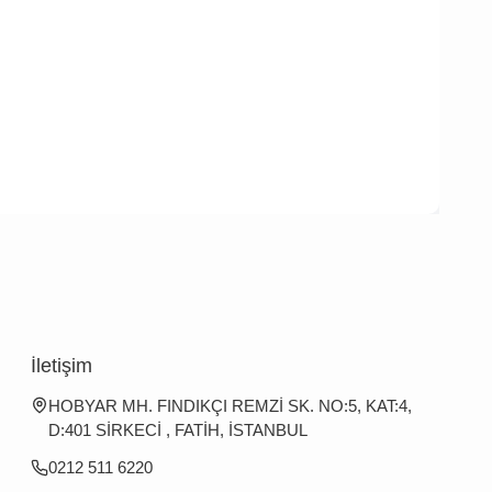
İletişim
HOBYAR MH. FINDIKÇI REMZİ SK. NO:5, KAT:4,
D:401 SİRKECİ , FATİH, İSTANBUL
0212 511 6220