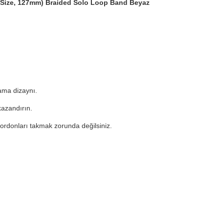
 Size, 127mm) Braided Solo Loop Band Beyaz
lama dizaynı.
kazandırın.
kordonları takmak zorunda değilsiniz.