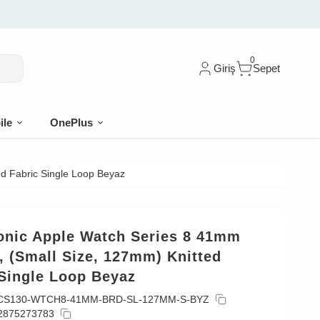
0
Giriş
Sepet
ile
OnePlus
d Fabric Single Loop Beyaz
onic Apple Watch Series 8 41mm
 (Small Size, 127mm) Knitted
 Single Loop Beyaz
CS130-WTCH8-41MM-BRD-SL-127MM-S-BYZ
2875273783