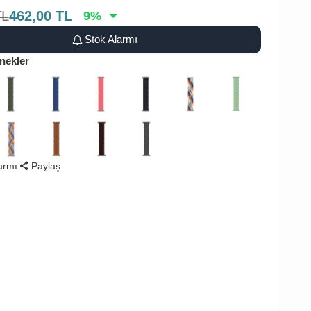
TL
462,00
TL
9
%
Stok Alarmı
nekler
larmı
Paylaş