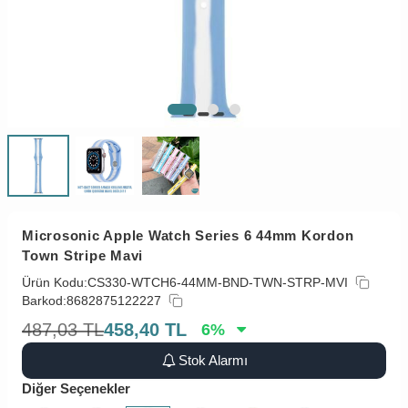
Microsonic Apple Watch Series 6 44mm Kordon
Town Stripe Mavi
Ürün Kodu:
CS330-WTCH6-44MM-BND-TWN-STRP-MVI
Barkod:
8682875122227
487,03
TL
458,40
TL
6
%
Stok Alarmı
Diğer Seçenekler