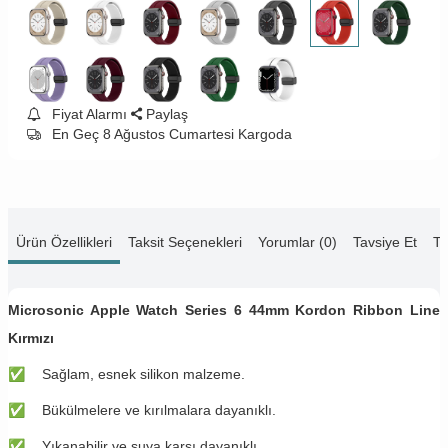
Fiyat Alarmı
Paylaş
En Geç 8 Ağustos Cumartesi Kargoda
Ürün Özellikleri
Taksit Seçenekleri
Yorumlar (0)
Tavsiye Et
Te
Microsonic Apple Watch Series 6 44mm Kordon Ribbon Line
Kırmızı
✅
Sağlam, esnek silikon malzeme.
✅
Bükülmelere ve kırılmalara dayanıklı.
✅
Yıkanabilir ve suya karşı dayanıklı.