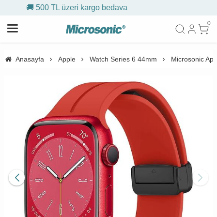
argo bedava
🎁 İlk siparişe %10
0
Anasayfa
Apple
Watch Series 6 44mm
Microsonic App