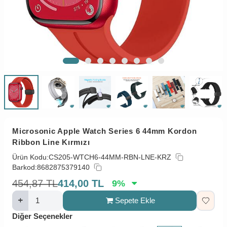
Microsonic Apple Watch Series 6 44mm Kordon
Ribbon Line Kırmızı
Ürün Kodu:
CS205-WTCH6-44MM-RBN-LNE-KRZ
Barkod:
8682875379140
454,87
TL
414,00
TL
9
%
Sepete Ekle
Diğer Seçenekler