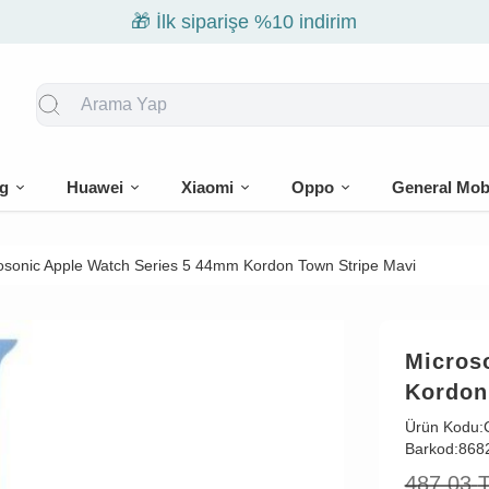
🎁 İlk siparişe %10 indirim
g
Huawei
Xiaomi
Oppo
General Mob
osonic Apple Watch Series 5 44mm Kordon Town Stripe Mavi
Micros
Kordon
Ürün Kodu:
Barkod:
868
487,03