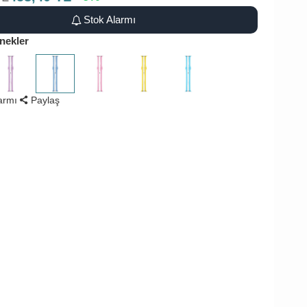
Stok Alarmı
nekler
larmı
Paylaş