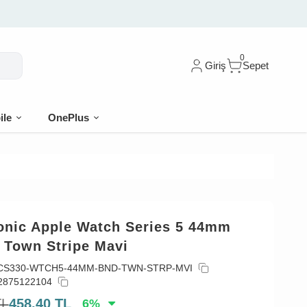
0
Giriş
Sepet
ile
OnePlus
onic Apple Watch Series 5 44mm
 Town Stripe Mavi
CS330-WTCH5-44MM-BND-TWN-STRP-MVI
2875122104
TL
458,40
TL
6
%