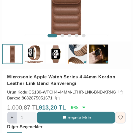
Microsonic Apple Watch Series 4 44mm Kordon
Leather Link Band Kahverengi
Ürün Kodu:
CS130-WTCH4-44MM-LTHR-LNK-BND-KRNG
Barkod:
8682875051671
1.000,87
TL
913,20
TL
9
%
Sepete Ekle
Diğer Seçenekler