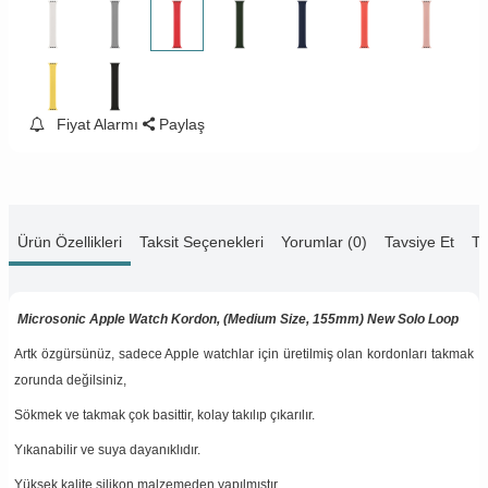
Fiyat Alarmı
Paylaş
Ürün Özellikleri
Taksit Seçenekleri
Yorumlar (0)
Tavsiye Et
Te
Microsonic Apple Watch Kordon, (Medium Size, 155mm) New Solo Loop
Artk özgürsünüz, sadece Apple watchlar için üretilmiş olan kordonları takmak
zorunda değilsiniz,
Sökmek ve takmak çok basittir, kolay takılıp çıkarılır.
Yıkanabilir ve suya dayanıklıdır.
Yüksek kalite silikon malzemeden yapılmıştır.