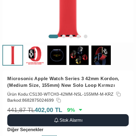
Microsonic Apple Watch Series 3 42mm Kordon,
(Medium Size, 155mm) New Solo Loop Kırmızı
Ürün Kodu:
CS130-WTCH3-42MM-NSL-155MM-M-KRZ
Barkod:
8682875024699
441,87
TL
402,00
TL
9
%
Stok Alarmı
Diğer Seçenekler