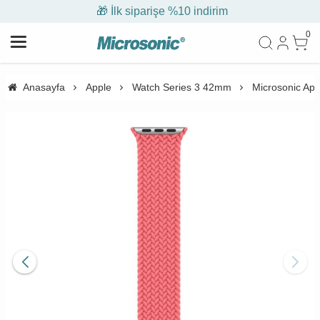
🎁 İlk siparişe %10 indirim
0
Anasayfa
Apple
Watch Series 3 42mm
Microsonic Ap