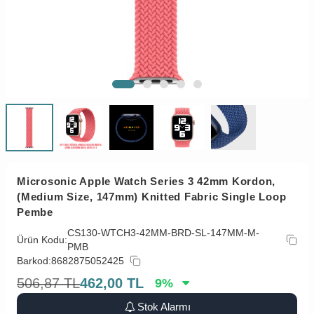
Microsonic Apple Watch Series 3 42mm Kordon,
(Medium Size, 147mm) Knitted Fabric Single Loop
Pembe
CS130-WTCH3-42MM-BRD-SL-147MM-M-
Ürün Kodu:
PMB
Barkod:
8682875052425
506,87
TL
462,00
TL
9
%
Stok Alarmı