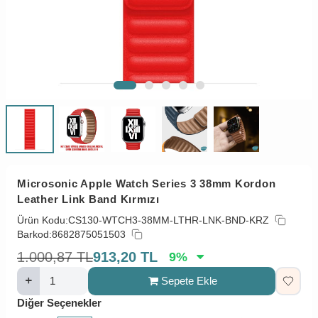
Microsonic Apple Watch Series 3 38mm Kordon
Leather Link Band Kırmızı
Ürün Kodu:
CS130-WTCH3-38MM-LTHR-LNK-BND-KRZ
Barkod:
8682875051503
1.000,87
TL
913,20
TL
9
%
Sepete Ekle
Diğer Seçenekler