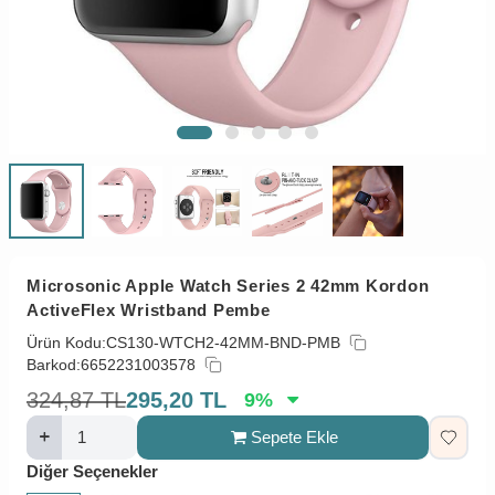
Microsonic Apple Watch Series 2 42mm Kordon
ActiveFlex Wristband Pembe
Ürün Kodu:
CS130-WTCH2-42MM-BND-PMB
Barkod:
6652231003578
324,87
TL
295,20
TL
9
%
Sepete Ekle
Diğer Seçenekler