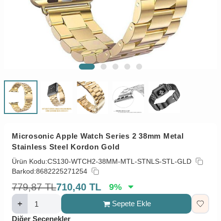
Microsonic Apple Watch Series 2 38mm Metal
Stainless Steel Kordon Gold
Ürün Kodu:
CS130-WTCH2-38MM-MTL-STNLS-STL-GLD
Barkod:
8682225271254
779,87
TL
710,40
TL
9
%
Sepete Ekle
Diğer Seçenekler