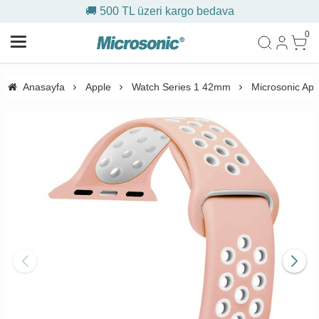
go bedava
🎁 İlk siparişe %10 i
0
Anasayfa
Apple
Watch Series 1 42mm
Microsonic Ap