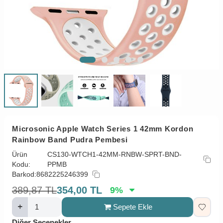
Microsonic Apple Watch Series 1 42mm Kordon
Rainbow Band Pudra Pembesi
Ürün
CS130-WTCH1-42MM-RNBW-SPRT-BND-
Kodu:
PPMB
Barkod:
8682225246399
389,87
TL
354,00
TL
9
%
Sepete Ekle
Diğer Seçenekler