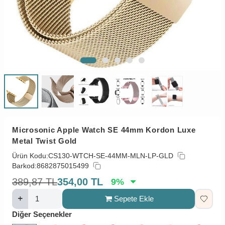
Microsonic Apple Watch SE 44mm Kordon Luxe
Metal Twist Gold
Ürün Kodu:
CS130-WTCH-SE-44MM-MLN-LP-GLD
Barkod:
8682875015499
389,87
TL
354,00
TL
9
%
Sepete Ekle
Diğer Seçenekler