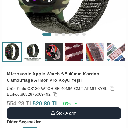
Microsonic Apple Watch SE 40mm Kordon
Camouflage Armor Pro Koyu Yeşil
Ürün Kodu:
CS130-WTCH-SE-40MM-CMF-ARMR-KYSL
Barkod:
8682875069492
554,23
TL
520,80
TL
6
%
Stok Alarmı
Diğer Seçenekler