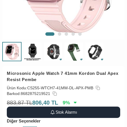
Microsonic Apple Watch 7 41mm Kordon Dual Apex
Resist Pembe
Ürün Kodu:
CS255-WTCH7-41MM-DL-APX-PMB
Barkod:
8682875219521
883,87
TL
806,40
TL
9
%
Stok Alarmı
Diğer Seçenekler