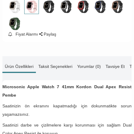
Fiyat Alarmı
Paylaş
Ürün Özellikleri
Taksit Seçenekleri
Yorumlar (0)
Tavsiye Et
Te
Microsonic Apple Watch 7 41mm Kordon Dual Apex Resist
Pembe
Saatinizin ön ekranını kapatmadığı için dokunmatikte sorun
yaşamazsınız.
Saatinizi darbe ve çizilmelere karşı korunması için sağlam Dual
Color Apex Resist ile koruyun.