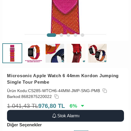
Microsonic Apple Watch 6 44mm Kordon Jumping
Single Tour Pembe
Ürün Kodu:
CS285-WTCH6-44MM-JMP-SNG-PMB
Barkod:
8682875220022
1.041,43
TL
976,80
TL
6
%
Stok Alarmı
Diğer Seçenekler