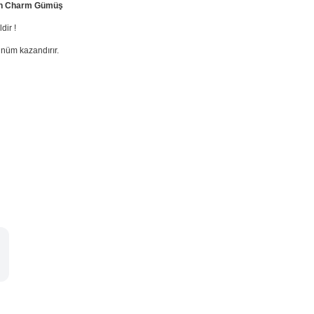
ith Charm Gümüş
dir !
nüm kazandırır.