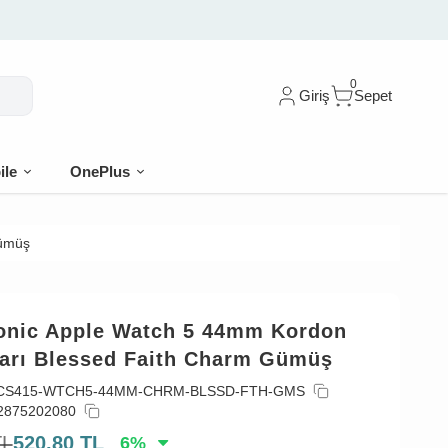
🎁 İ
0
Giriş
Sepet
ile
OnePlus
Gümüş
onic Apple Watch 5 44mm Kordon
arı Blessed Faith Charm Gümüş
CS415-WTCH5-44MM-CHRM-BLSSD-FTH-GMS
2875202080
TL
520,80
TL
6
%