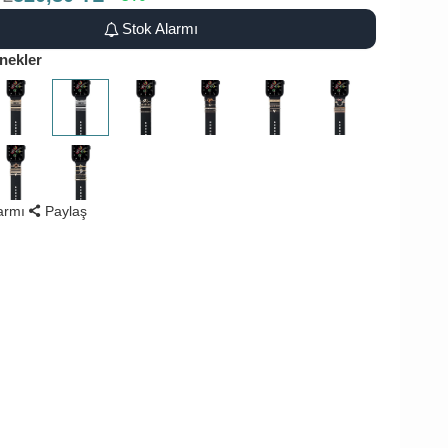
Stok Alarmı
nekler
larmı
Paylaş