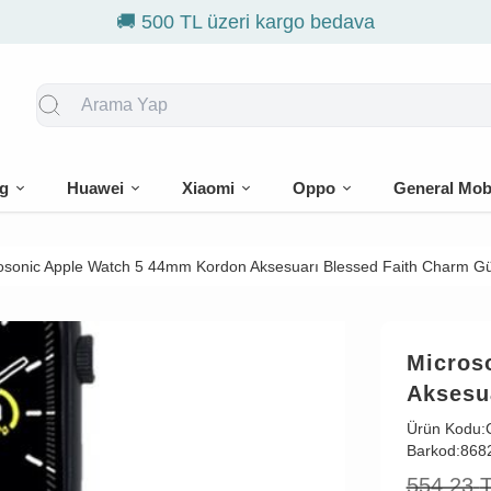
g
Huawei
Xiaomi
Oppo
General Mob
osonic Apple Watch 5 44mm Kordon Aksesuarı Blessed Faith Charm 
Micros
Aksesu
Ürün Kodu:
Barkod:
868
554,23