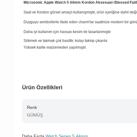
Microsonic Apple Watch 5 44mm Kordon Aksesuarı Blessed Fa
Saat ve Kordon görsel amaçlı kullanışmıştır, ürün içeriğine dahil değil
Duyguyu sembollerle ifade eden charm'lar saatinize modern bir görü
Daha iyi kullanım için hassas kesim ile tasarlanmıştır.
Sökmek ve takmak çok basittir, kolay takılıp çıkarılır.
Yüksek kalite malzemeden yapılmıştır.
Ürün Özellikleri
Renk
GÜMÜŞ
Daha Fazla
Watch Series 5 44mm