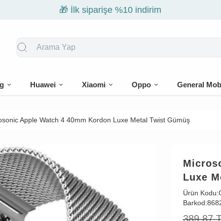
🎁 İlk siparişe %10 indirim
g
Huawei
Xiaomi
Oppo
General Mob
osonic Apple Watch 4 40mm Kordon Luxe Metal Twist Gümüş
Micros
Luxe M
Ürün Kodu:
Barkod:
868
389,87