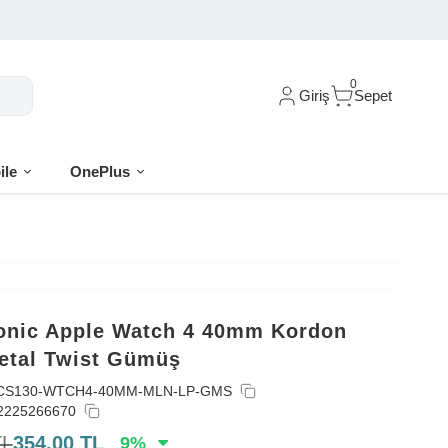
0
Giriş
Sepet
ile
OnePlus
onic Apple Watch 4 40mm Kordon
etal Twist Gümüş
CS130-WTCH4-40MM-MLN-LP-GMS
2225266670
TL
354,00
TL
9
%