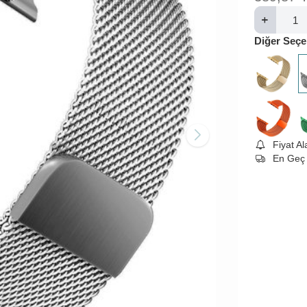
Diğer Seçe
Fiyat A
En Geç