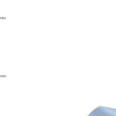
nler.
atır.