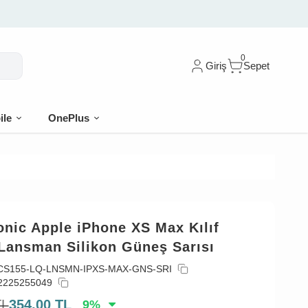
0
Giriş
Sepet
ile
OnePlus
nic Apple iPhone XS Max Kılıf
 Lansman Silikon Güneş Sarısı
CS155-LQ-LNSMN-IPXS-MAX-GNS-SRI
2225255049
TL
354,00
TL
9
%