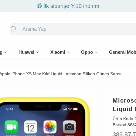
🎁 İlk siparişe %10 indirim
g
Huawei
Xiaomi
Oppo
General Mob
Apple iPhone XS Max Kılıf Liquid Lansman Silikon Güneş Sarısı
Microso
Liquid
Ürün Kodu:
Barkod:
868
389,87