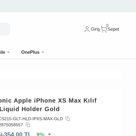
0
Giriş
Sepet
ile
OnePlus
nic Apple iPhone XS Max Kılıf
 Liquid Holder Gold
CS215-GLT-HLD-IPXS-MAX-GLD
2875058557
TL
354,00
TL
9
%