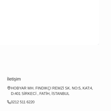
İletişim
HOBYAR MH. FINDIKÇI REMZİ SK. NO:5, KAT:4,
D:401 SİRKECİ , FATİH, İSTANBUL
0212 511 6220