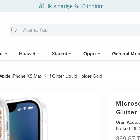
🎁 İlk siparişe %10 indirim
g
Huawei
Xiaomi
Oppo
General Mob
Apple iPhone XS Max Kılıf Glitter Liquid Holder Gold
Microso
Glitter
Ürün Kodu:
Barkod:
868
389,87