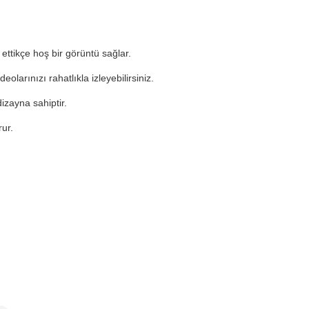
 ettikçe hoş bir görüntü sağlar.
olarınızı rahatlıkla izleyebilirsiniz.
zayna sahiptir.
ur.