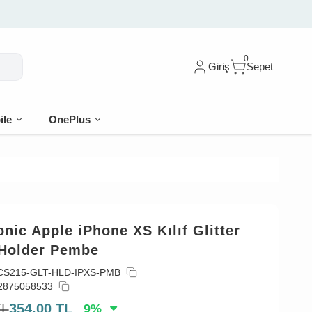
0
Giriş
Sepet
ile
OnePlus
nic Apple iPhone XS Kılıf Glitter
 Holder Pembe
CS215-GLT-HLD-IPXS-PMB
2875058533
TL
354,00
TL
9
%