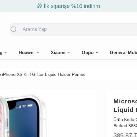
🎁 İlk siparişe %10 indirim
g
Huawei
Xiaomi
Oppo
General Mob
 iPhone XS Kılıf Glitter Liquid Holder Pembe
Microso
Liquid
Ürün Kodu:
Barkod:
868
389,87