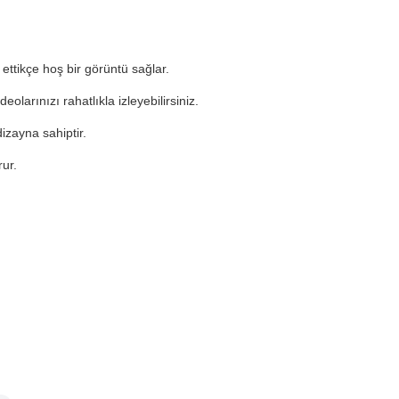
 ettikçe hoş bir görüntü sağlar.
olarınızı rahatlıkla izleyebilirsiniz.
zayna sahiptir.
ur.