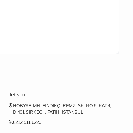
İletişim
HOBYAR MH. FINDIKÇI REMZİ SK. NO:5, KAT:4,
D:401 SİRKECİ , FATİH, İSTANBUL
0212 511 6220