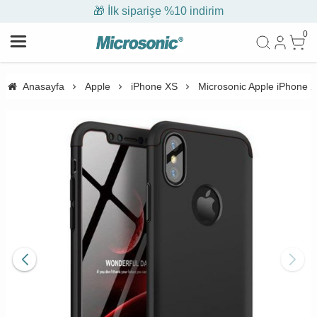
🎁 İlk siparişe %10 indirim
0
Anasayfa
Apple
iPhone XS
Microsonic Apple iPhone XS