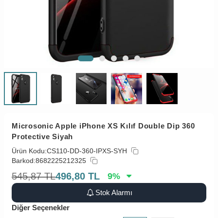
Microsonic Apple iPhone XS Kılıf Double Dip 360
Protective Siyah
Ürün Kodu:
CS110-DD-360-IPXS-SYH
Barkod:
8682225212325
545,87
TL
496,80
TL
9
%
Stok Alarmı
Diğer Seçenekler