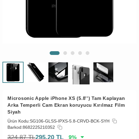
Microsonic Apple iPhone XS (5.8'') Tam Kaplayan
Arka Temperli Cam Ekran koruyucu Kırılmaz Film
Siyah
Ürün Kodu:
SG106-GLSS-IPXS-5.8-CRVD-BCK-SYH
Barkod:
8682225210352
324,87
TL
295,20
TL
9
%