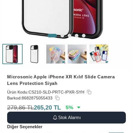
Microsonic Apple iPhone XR Kılıf Slide Camera
Lens Protection Siyah
Ürün Kodu:
CS210-SLD-PRTC-IPXR-SYH
Barkod:
8682875055433
279,86
TL
265,20
TL
5
%
Stok Alarmı
Diğer Seçenekler