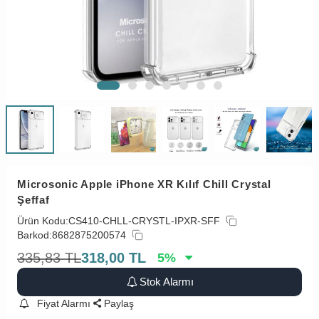
Microsonic Apple iPhone XR Kılıf Chill Crystal
Şeffaf
Ürün Kodu:
CS410-CHLL-CRYSTL-IPXR-SFF
Barkod:
8682875200574
335,83
TL
318,00
TL
5
%
Stok Alarmı
Fiyat Alarmı
Paylaş