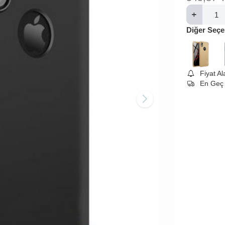
Diğer Seçe
Fiyat A
En Geç