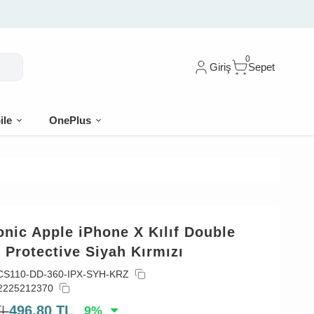
0
Giriş
Sepet
ile
OnePlus
nic Apple iPhone X Kılıf Double
 Protective Siyah Kırmızı
CS110-DD-360-IPX-SYH-KRZ
2225212370
TL
496,80
TL
9
%