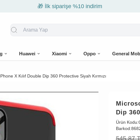
🎁 İlk siparişe %10 indirim
g
Huawei
Xiaomi
Oppo
General Mob
iPhone X Kılıf Double Dip 360 Protective Siyah Kırmızı
Microso
Dip 360
Ürün Kodu:
Barkod:
868
545,87