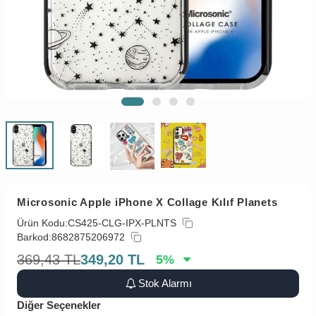
Microsonic Apple iPhone X Collage Kılıf Planets
Ürün Kodu:
CS425-CLG-IPX-PLNTS
Barkod:
8682875206972
369,43
TL
349,20
TL
5
%
Stok Alarmı
Diğer Seçenekler