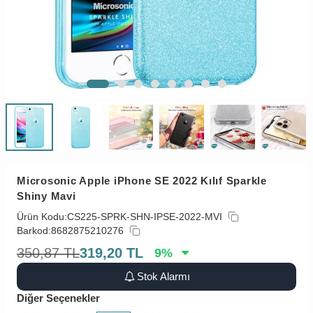
Microsonic Apple iPhone SE 2022 Kılıf Sparkle
Shiny Mavi
Ürün Kodu:
CS225-SPRK-SHN-IPSE-2022-MVI
Barkod:
8682875210276
350,87
TL
319,20
TL
9
%
Stok Alarmı
Diğer Seçenekler