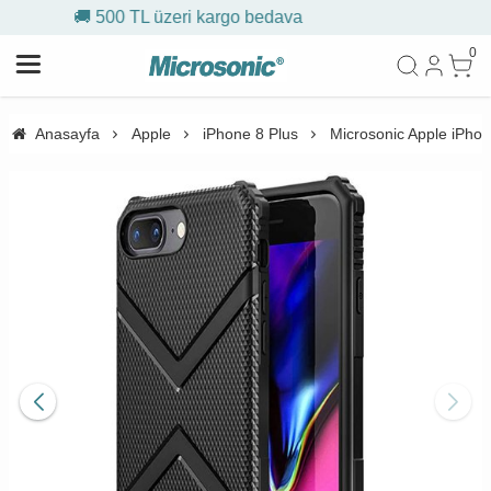
🎁 İlk siparişe %10 indirim
0
Anasayfa
Apple
iPhone 8 Plus
Microsonic Apple iPhon