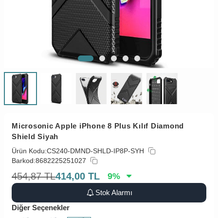
Microsonic Apple iPhone 8 Plus Kılıf Diamond
Shield Siyah
Ürün Kodu:
CS240-DMND-SHLD-IP8P-SYH
Barkod:
8682225251027
454,87
TL
414,00
TL
9
%
Stok Alarmı
Diğer Seçenekler