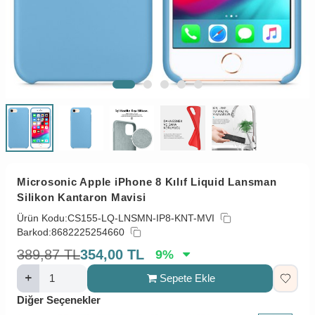
Microsonic Apple iPhone 8 Kılıf Liquid Lansman
Silikon Kantaron Mavisi
Ürün Kodu:
CS155-LQ-LNSMN-IP8-KNT-MVI
Barkod:
8682225254660
389,87
TL
354,00
TL
9
%
Sepete Ekle
Diğer Seçenekler