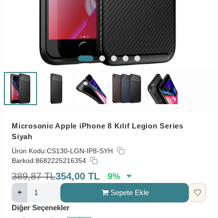
Microsonic Apple iPhone 8 Kılıf Legion Series
Siyah
Ürün Kodu:
CS130-LGN-IP8-SYH
Barkod:
8682225216354
389,87
TL
354,00
TL
9
%
Sepete Ekle
Diğer Seçenekler