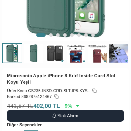
Microsonic Apple iPhone 8 Kılıf Inside Card Slot
Koyu Yeşil
Ürün Kodu:
CS235-INSD-CRD-SLT-IP8-KYSL
Barkod:
8682875124467
441,87
TL
402,00
TL
9
%
Stok Alarmı
Diğer Seçenekler