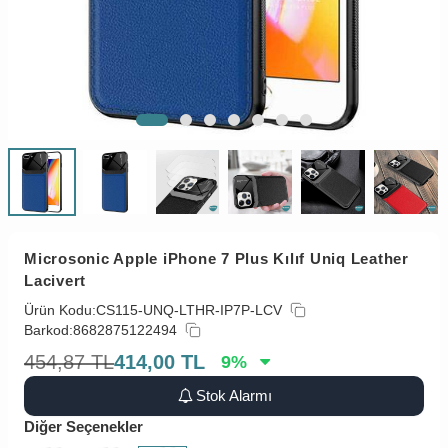
Microsonic Apple iPhone 7 Plus Kılıf Uniq Leather
Lacivert
Ürün Kodu:
CS115-UNQ-LTHR-IP7P-LCV
Barkod:
8682875122494
454,87
TL
414,00
TL
9
%
Stok Alarmı
Diğer Seçenekler