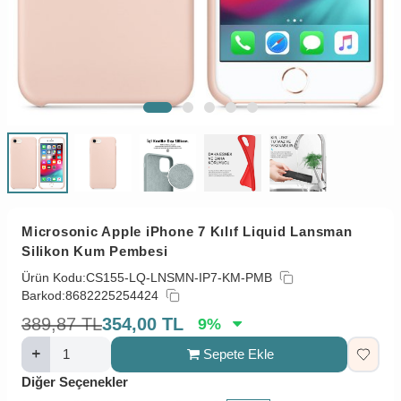
Microsonic Apple iPhone 7 Kılıf Liquid Lansman
Silikon Kum Pembesi
Ürün Kodu:
CS155-LQ-LNSMN-IP7-KM-PMB
Barkod:
8682225254424
389,87
TL
354,00
TL
9
%
Sepete Ekle
Diğer Seçenekler