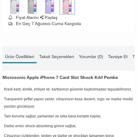
Fiyat Alarmı
Paylaş
En Geç 7 Ağustos Cuma Kargoda
Ürün Özellikleri
Taksit Seçenekleri
Yorumlar (0)
Tavsiye Et
Te
Microsonic Apple iPhone 7 Card Slot Shock Kılıf Pembe
Kredi kartı, kimlik, ehliyet vb. kartlarınızı güvenle kaybolmadan taşıyabilirsiniz,
Tranparent şeffaf yapısı vardır, cihazınızın kasa deseni, logo ve marka model
yazıları gözüküyor,
Tam koruma sağlar, yanlardan ve arka kasa komple kaplar,
Darbe emici shock-absorbing görevi sağlar,
Cihazınızı çiziklerden, kirden ve darbe ve shocktan tamamen korur,