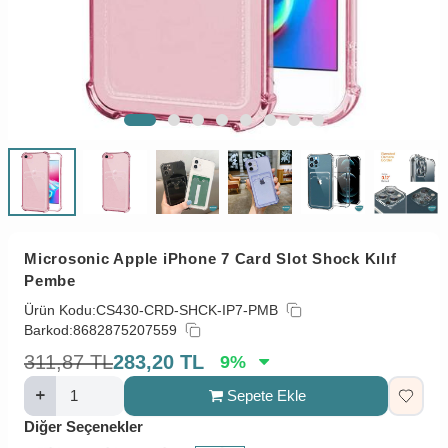
Microsonic Apple iPhone 7 Card Slot Shock Kılıf
Pembe
Ürün Kodu:
CS430-CRD-SHCK-IP7-PMB
Barkod:
8682875207559
311,87
TL
283,20
TL
9
%
Sepete Ekle
Diğer Seçenekler