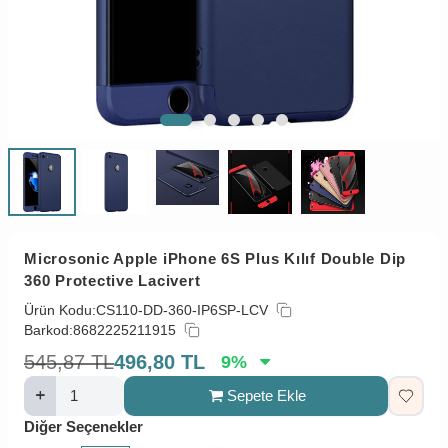
Microsonic Apple iPhone 6S Plus Kılıf Double Dip
360 Protective Lacivert
Ürün Kodu:
CS110-DD-360-IP6SP-LCV
Barkod:
8682225211915
545,87
TL
496,80
TL
9
%
Sepete Ekle
Diğer Seçenekler