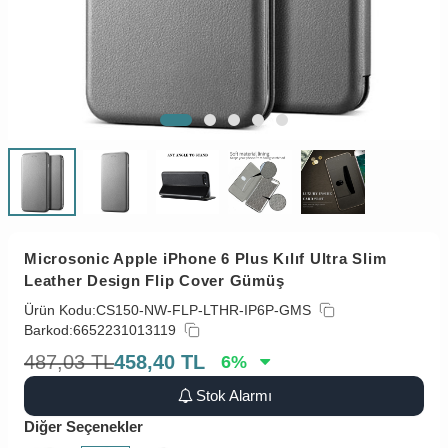
Microsonic Apple iPhone 6 Plus Kılıf Ultra Slim
Leather Design Flip Cover Gümüş
Ürün Kodu:
CS150-NW-FLP-LTHR-IP6P-GMS
Barkod:
6652231013119
487,03
TL
458,40
TL
6
%
Stok Alarmı
Diğer Seçenekler