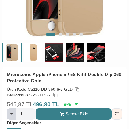
Microsonic Apple iPhone 5 / 5S Kılıf Double Dip 360
Protective Gold
Ürün Kodu:
CS110-DD-360-IP5-GLD
Barkod:
8682225211427
545,87
TL
496,80
TL
9
%
Sepete Ekle
Diğer Seçenekler