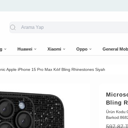
🎁 İlk siparişe %10 indirim
g
Huawei
Xiaomi
Oppo
General Mob
nic Apple iPhone 15 Pro Max Kılıf Bling Rhinestones Siyah
Microso
Bling 
Ürün Kodu:
Barkod:
868
597,87