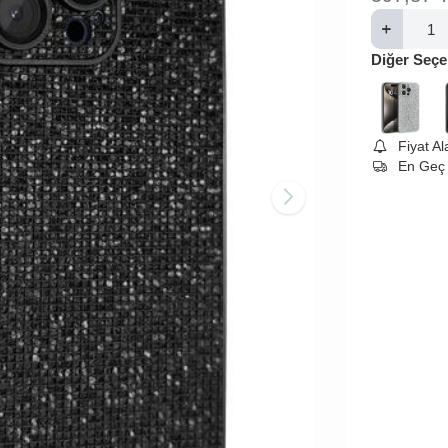
Diğer Seçe
Fiyat A
En Geç