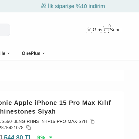
0
Giriş
Sepet
ile
OnePlus
nic Apple iPhone 15 Pro Max Kılıf
Rhinestones Siyah
CS550-BLNG-RHNSTN-IP15-PRO-MAX-SYH
2875421078
TL
544,80
TL
9
%