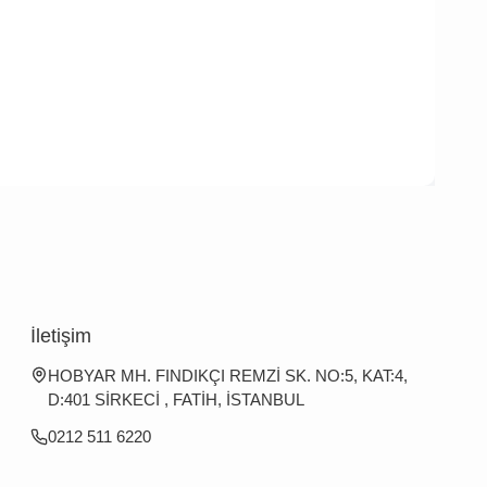
İletişim
HOBYAR MH. FINDIKÇI REMZİ SK. NO:5, KAT:4,
D:401 SİRKECİ , FATİH, İSTANBUL
0212 511 6220