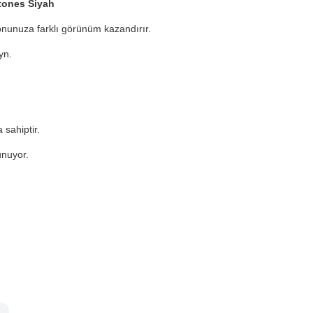
tones Siyah
fonunuza farklı görünüm kazandırır.
yn.
sahiptir.
nuyor.