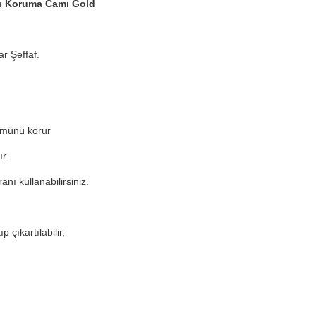
ns Koruma Camı Gold
r Şeffaf.
ümünü korur
r.
nı kullanabilirsiniz.
 çıkartılabilir,