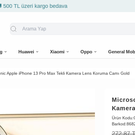
🎁 İlk siparişe %10 indirim
g
Huawei
Xiaomi
Oppo
General Mob
nic Apple iPhone 13 Pro Max Tekli Kamera Lens Koruma Camı Gold
Microso
Kamera
Ürün Kodu:
Barkod:
868
272,87