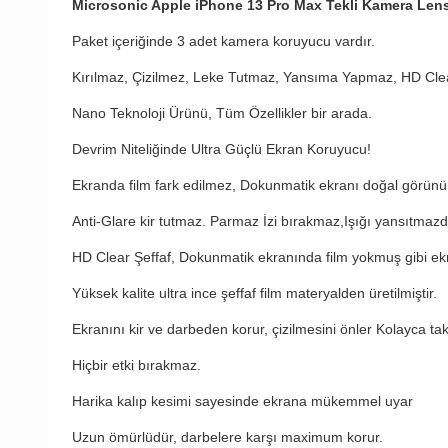
Microsonic Apple iPhone 13 Pro Max Tekli Kamera Le
Paket içeriğinde 3 adet kamera koruyucu vardır.
Kırılmaz, Çizilmez, Leke Tutmaz, Yansıma Yapmaz, HD Clea
Nano Teknoloji Ürünü, Tüm Özellikler bir arada.
Devrim Niteliğinde Ultra Güçlü Ekran Koruyucu!
Ekranda film fark edilmez, Dokunmatik ekranı doğal görün
Anti-Glare kir tutmaz. Parmaz İzi bırakmaz,Işığı yansıtmazdı
HD Clear Şeffaf, Dokunmatik ekranında film yokmuş gibi ekra
Yüksek kalite ultra ince şeffaf film materyalden üretilmiştir.
Ekranını kir ve darbeden korur, çizilmesini önler Kolayca takıp
Hiçbir etki bırakmaz.
Harika kalıp kesimi sayesinde ekrana mükemmel uyar
Uzun ömürlüdür, darbelere karşı maximum korur.