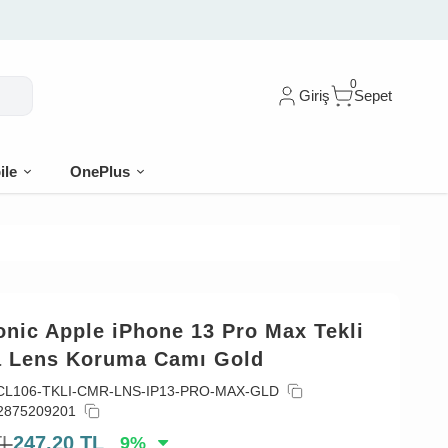
0
Giriş
Sepet
ile
OnePlus
nic Apple iPhone 13 Pro Max Tekli
 Lens Koruma Camı Gold
CL106-TKLI-CMR-LNS-IP13-PRO-MAX-GLD
2875209201
TL
247,20
TL
9
%